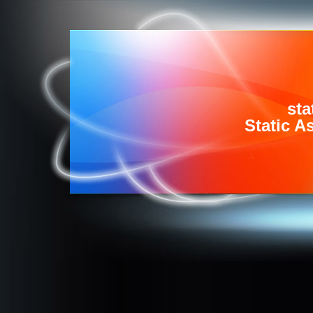
sta
Static A